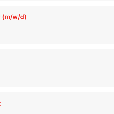
r (m/w/d)
t