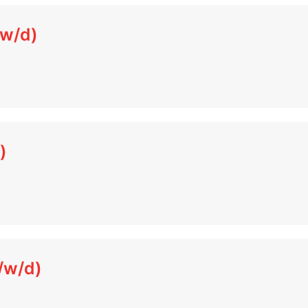
/w/d)
)
/w/d)